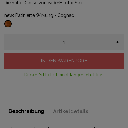
die hohe Klasse von widerHector Saxe
new: Patinierte Wirkung - Cognac
Patinierte
Wirkung
-
–
+
Cognac
IN DEN WARENKORB
Dieser Artikel ist nicht länger erhältlich.
Beschreibung
Artikeldetails