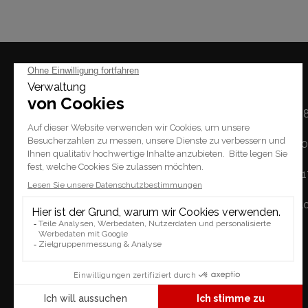
Mal
Montag: 14h - 1
Dienstag / Freitag: 1
Place du Tempel 2.
Samstag: 10h - 
1227 Carouge
Sonntag: geschl