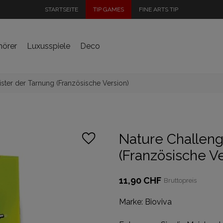
STARTSEITE
TIP GAMES
FINE ARTS TIP
hörer
Luxusspiele
Deco
ster der Tarnung (Französische Version)
Nature Challeng
(Französische Ve
11,90 CHF
Bruttopreis
Marke:
Bioviva