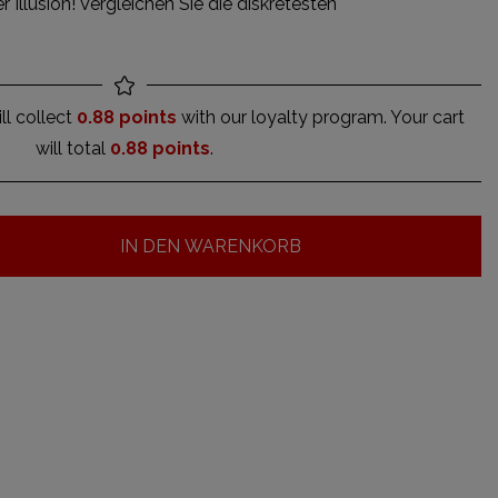
r Illusion! Vergleichen Sie die diskretesten
ll collect
0.88 points
with our loyalty program. Your cart
will total
0.88 points
.
IN DEN WARENKORB