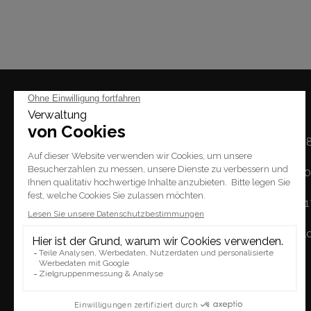
Mal
Montag: 14h - 1
Dienstag / Freitag: 1
Place du Tempel 2.
Samstag: 10h - 
1227 Carouge
Sonntag: geschl