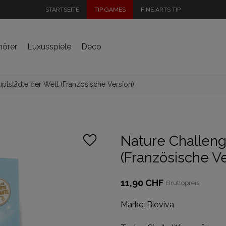
STARTSEITE
TIP GAMES
FINE ARTS TIP
hörer
Luxusspiele
Deco
ptstädte der Welt (Französische Version)
Nature Challeng
(Französische Ve
11,90 CHF
Bruttopreis
Marke:
Bioviva