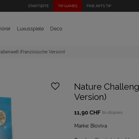
STARTSEITE
TIP GAMES
FINE ARTS TIP
hörer
Luxusspiele
Deco
allenwelt (Französische Version)
Nature Challeng
Version)
11,90 CHF
Bruttopreis
Marke:
Bioviva