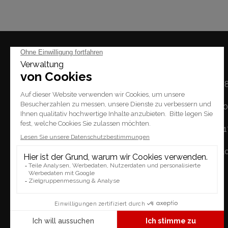
Mal
Montag: 14h - 1
Dienstag / Freitag: 1
Place du Tempel 2.
Samstag: 10h - 
1227 Carouge
Sonntag: geschl