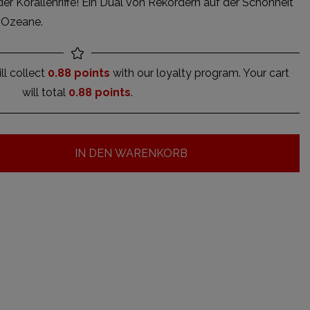
der Korallenriffe! Ein Dual von Rekordern auf der Schönheit
r Ozeane.
ll collect
0.88 points
with our loyalty program. Your cart
will total
0.88 points
.
IN DEN WARENKORB