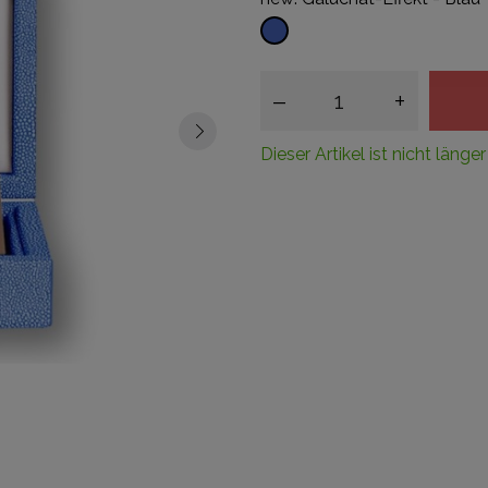
Galuchat-
Effekt
-
–
+
Blau
Dieser Artikel ist nicht länger