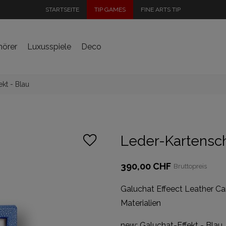
STARTSEITE
TIP GAMES
FINE ARTS TIP
hörer
Luxusspiele
Deco
kt - Blau
Leder-Kartensch
390,00 CHF
Bruttopreis
Galuchat Effeect Leather C
Materialien
new: Galuchat-Effekt - Blau