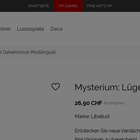
STARTSEITE
TIP GAMES
FINE ARTS TIP
hörer
Luxusspiele
Deco
 Geheimnisse (Multilingual)
Mysterium: Lüge
26,90 CHF
Bruttopreis
Marke:
Libellud
Entdecken Sie neue Verdächt
Ihre Visionen zu bereichern!