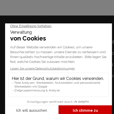
Mal
Montag: 14h - 1
Dienstag / Freitag: 1
Place du Tempel 2.
Samstag: 10h - 
1227 Carouge
Sonntag: geschl