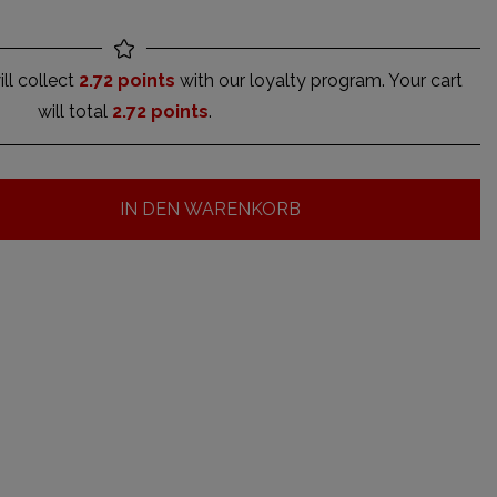
ll collect
2.72 points
with our loyalty program. Your cart
will total
2.72 points
.
IN DEN WARENKORB