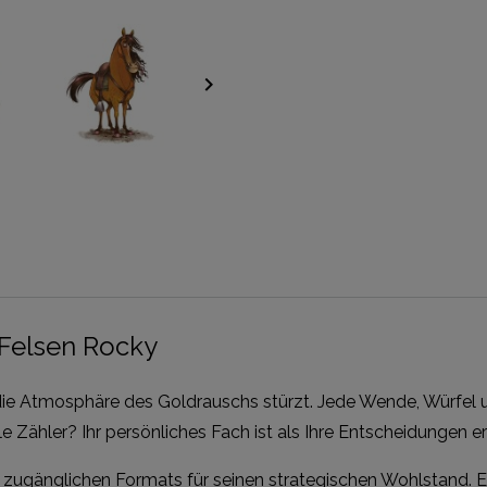
keyboard_arrow_right
 Felsen Rocky
n die Atmosphäre des Goldrauschs stürzt. Jede Wende, Würfel
e Zähler? Ihr persönliches Fach ist als Ihre Entscheidungen 
 zugänglichen Formats für seinen strategischen Wohlstand. Es