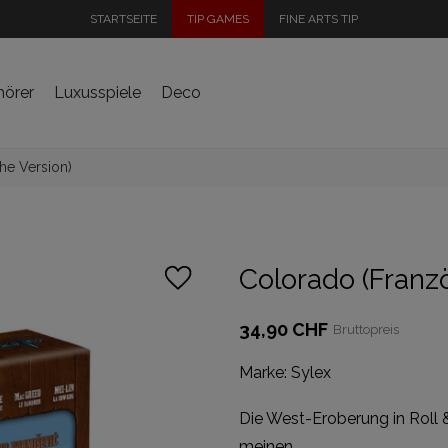
STARTSEITE
TIP GAMES
FINE ARTS TIP
hörer
Luxusspiele
Deco
he Version)
Colorado (Franz
34,90 CHF
Bruttopreis
Marke:
Sylex
Die West-Eroberung in Roll &
meinen.