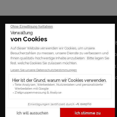
Mal
Montag: 14h - 1
Dienstag / Freitag: 1
Place du Tempel 2.
Samstag: 10h - 
1227 Carouge
Sonntag: geschl