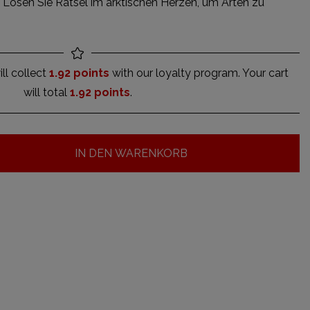
! Lösen Sie Rätsel im arktischen Herzen, um Arten zu
ll collect
1.92 points
with our loyalty program. Your cart
will total
1.92 points
.
IN DEN WARENKORB