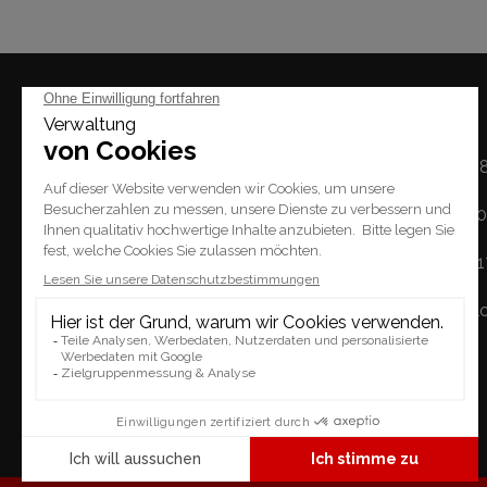
Mal
Montag: 14h - 1
Dienstag / Freitag: 1
Place du Tempel 2.
Samstag: 10h - 
1227 Carouge
Sonntag: geschl