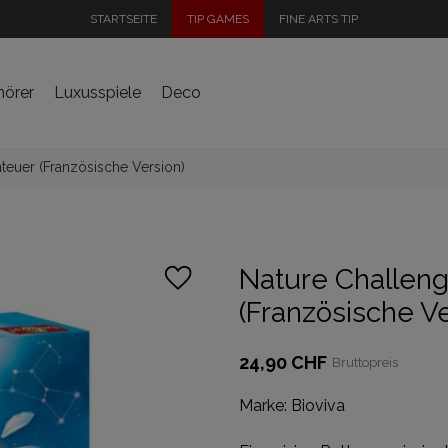
STARTSEITE
TIP GAMES
FINE ARTS TIP
hörer
Luxusspiele
Deco
teuer (Französische Version)
Nature Challeng
(Französische Ve
24,90 CHF
Bruttopreis
Marke:
Bioviva