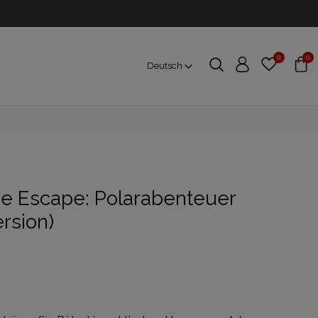
0
0
Deutsch
e Escape: Polarabenteuer
rsion)