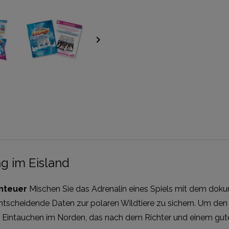
keyboard_arrow_right
g im Eisland
enteuer
Mischen Sie das Adrenalin eines Spiels mit dem doku
tscheidende Daten zur polaren Wildtiere zu sichern. Um den F
s Eintauchen im Norden, das nach dem Richter und einem gute