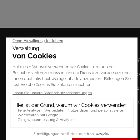
Mal
Montag: 14h - 1
Dienstag / Freitag: 1
Place du Tempel 2.
Samstag: 10h - 
1227 Carouge
Sonntag: geschl