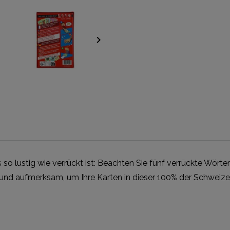
keyboard_arrow_right
o lustig wie verrückt ist: Beachten Sie fünf verrückte Wörter
genau und aufmerksam, um Ihre Karten in dieser 100% der Schwe