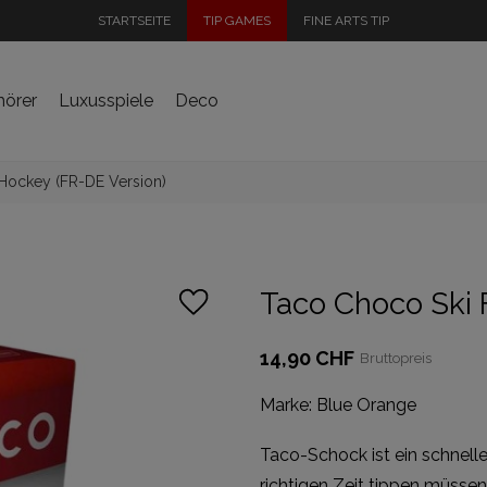
STARTSEITE
TIP GAMES
FINE ARTS TIP
hörer
Luxusspiele
Deco
Hockey (FR-DE Version)
Taco Choco Ski 
14,90 CHF
Bruttopreis
Marke:
Blue Orange
Taco-Schock ist ein schnelle
richtigen Zeit tippen müssen