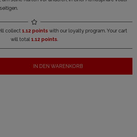
eitigen.
ll collect
1.12 points
with our loyalty program. Your cart
will total
1.12 points
.
IN DEN WARENKORB