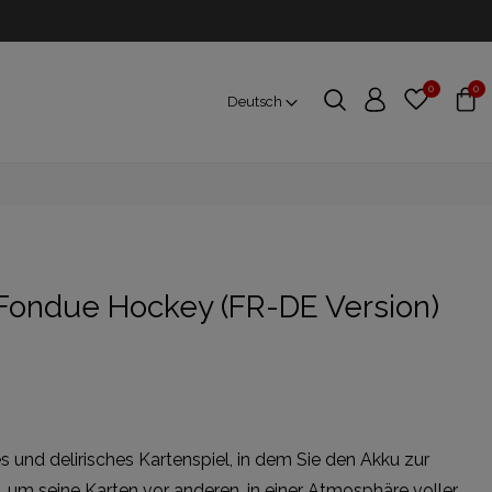
0
0
Deutsch
Fondue Hockey (FR-DE Version)
s und delirisches Kartenspiel, in dem Sie den Akku zur
, um seine Karten vor anderen, in einer Atmosphäre voller