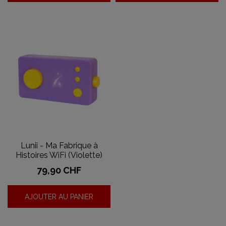
Lunii - Ma Fabrique à
Histoires WiFi (Violette)
Prix
79,90 CHF
AJOUTER AU PANIER