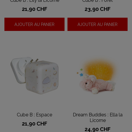
Cube B : Lily la Licorne
Cube B : Forêt
Prix
Prix
21,90 CHF
23,90 CHF
AJOUTER AU PANIER
AJOUTER AU PANIER
Cube B : Espace
Dream Buddies : Ella la
Licorne
Prix
21,90 CHF
Prix
24,90 CHF