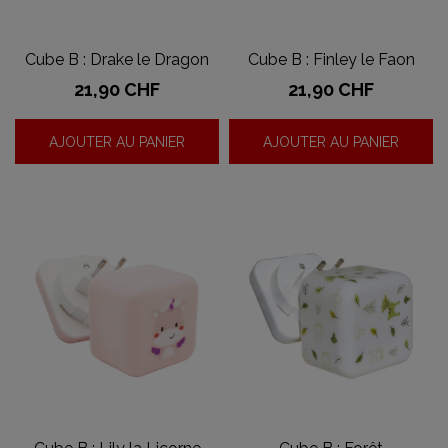
Cube B : Drake le Dragon
Cube B : Finley le Faon
Prix
Prix
21,90 CHF
21,90 CHF
AJOUTER AU PANIER
AJOUTER AU PANIER