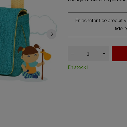
En achetant ce produit 
fidéli
–
+
En stock !