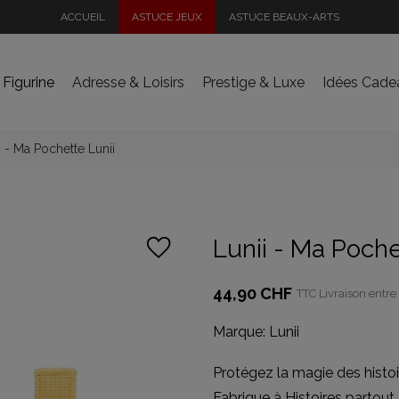
ACCUEIL
ASTUCE JEUX
ASTUCE BEAUX-ARTS
 Figurine
Adresse & Loisirs
Prestige & Luxe
Idées Cade
i - Ma Pochette Lunii
Lunii - Ma Poche
44,90 CHF
TTC
Livraison entre 
Marque:
Lunii
Protégez la magie des histo
Fabrique à Histoires partout.