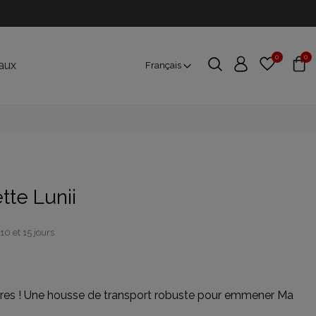
0
0
aux
Français
tte Lunii
10 et 15 jours
ires ! Une housse de transport robuste pour emmener Ma