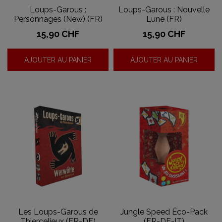
Loups-Garous :
Loups-Garous : Nouvelle
Personnages (New) (FR)
Lune (FR)
Prix
Prix
15,90 CHF
15,90 CHF
AJOUTER AU PANIER
AJOUTER AU PANIER
Les Loups-Garous de
Jungle Speed Éco-Pack
Thiercelieux (FR-DE)
(FR-DE-IT)