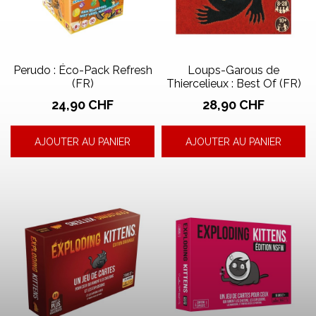
Perudo : Éco-Pack Refresh
Loups-Garous de
(FR)
Thiercelieux : Best Of (FR)
Prix
Prix
24,90 CHF
28,90 CHF
AJOUTER AU PANIER
AJOUTER AU PANIER