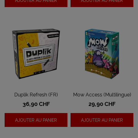
AJOUTER AU PANIER
AJOUTER AU PANIER
Duplik Refresh (FR)
Mow Access (Multilingue)
Prix
Prix
36,90 CHF
29,90 CHF
AJOUTER AU PANIER
AJOUTER AU PANIER