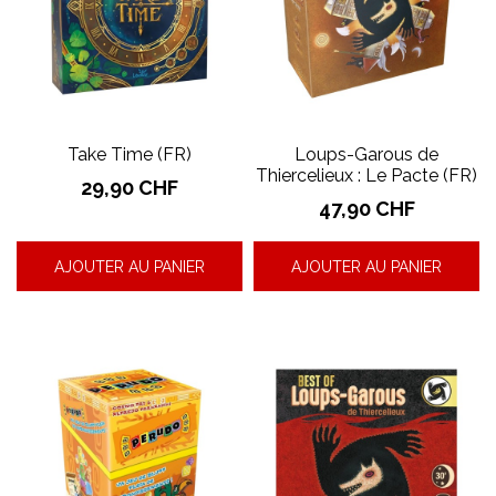
Take Time (FR)
Loups-Garous de
Thiercelieux : Le Pacte (FR)
Prix
29,90 CHF
Prix
47,90 CHF
AJOUTER AU PANIER
AJOUTER AU PANIER