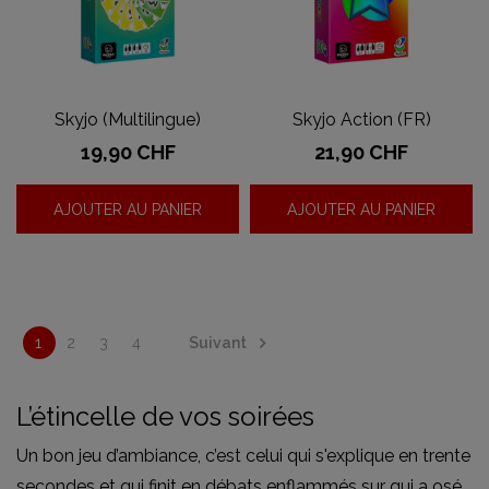
Skyjo (Multilingue)
Skyjo Action (FR)
Prix
Prix
19,90 CHF
21,90 CHF
AJOUTER AU PANIER
AJOUTER AU PANIER

Suivant
1
2
3
4
L’étincelle de vos soirées
Un bon jeu d’ambiance, c’est celui qui s'explique en trente
secondes et qui finit en débats enflammés sur qui a osé