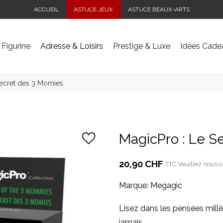
ACCUEIL
ASTUCE JEUX
ASTUCE BEAUX-ARTS
 Figurine
Adresse & Loisirs
Prestige & Luxe
Idées Cade
Secret des 3 Momies
MagicPro : Le S
20,90 CHF
TTC
Veuillez nous c
Marque:
Megagic
Lisez dans les pensées millé
jamais.