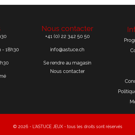
s
Nous contacter
In
h30
+41 (0) 22 342 50 50
Prog
h - 18h30
info@astuce.ch
C
7h30
Se rendre au magasin
Nous contacter
rmé
Cond
Politiqu
Me
© 2026 - L'ASTUCE JEUX - tous les droits sont réservés