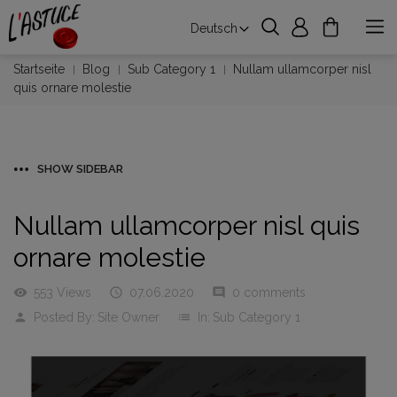
Deutsch
Startseite
Blog
Sub Category 1
Nullam ullamcorper nisl
quis ornare molestie
SHOW SIDEBAR
Nullam ullamcorper nisl quis
ornare molestie
visibility
553 Views

07.06.2020
comment
0 comments
person
Posted By:
Site Owner
list
In:
Sub Category 1