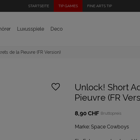
STARTSEITE
TIP GAMES
FINE ARTS TIP
hörer
Luxusspiele
Deco
rets de la Pieuvre (FR Version)
Unlock! Short A
Pieuvre (FR Vers
8,90 CHF
Bruttopreis
Marke:
Space Cowboys