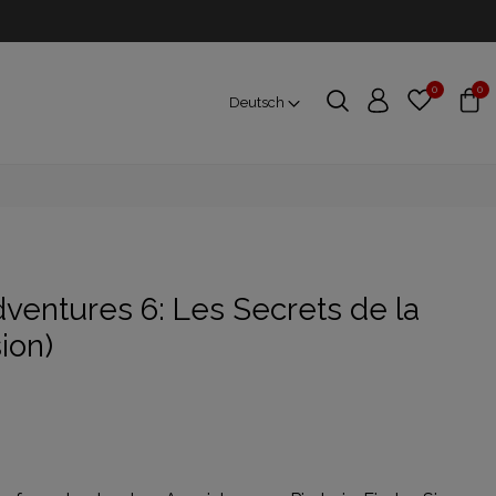
0
0
Deutsch
dventures 6: Les Secrets de la
ion)