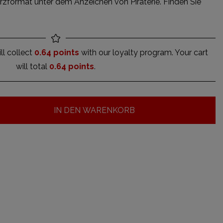
rzformat unter dem Anzeichen von Piraterie. Finden Sie
ll collect
0.64 points
with our loyalty program. Your cart
will total
0.64 points
.
IN DEN WARENKORB