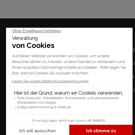
Mal
Montag: 14h - 1
Dienstag / Freitag: 1
Place du Tempel 2.
Samstag: 10h - 
1227 Carouge
Sonntag: geschl