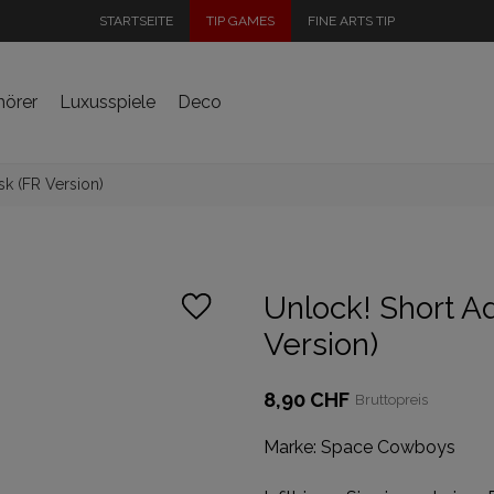
STARTSEITE
TIP GAMES
FINE ARTS TIP
hörer
Luxusspiele
Deco
sk (FR Version)
Unlock! Short A
Version)
8,90 CHF
Bruttopreis
Marke:
Space Cowboys