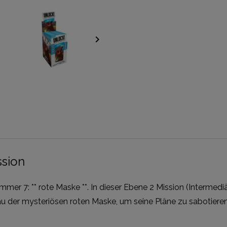
keyboard_arrow_right
ssion
mmer 7: ** rote Maske **. In dieser Ebene 2 Mission (Intermedi
Grau der mysteriösen roten Maske, um seine Pläne zu sabotieren