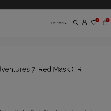
0
0
Deutsch
dventures 7: Red Mask (FR