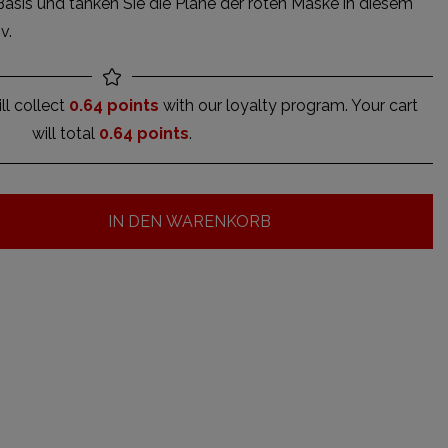
e Basis und tanken Sie die Pläne der roten Maske in diesem
v.
ll collect
0.64 points
with our loyalty program. Your cart
will total
0.64 points
.
IN DEN WARENKORB