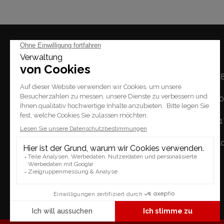
Mal
Montag: 14h - 1
Dienstag / Freitag: 1
Place du Tempel 2.
Samstag: 10h - 
1227 Carouge
Sonntag: geschl