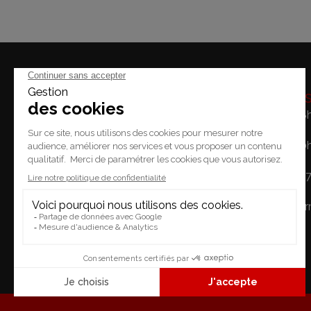
Horaire
Lundi: 14h - 18
Mardi / Vendredi: 10
Place du Temple 2.
Samedi: 10h - 1
1227 Carouge
Dimanche: Fe