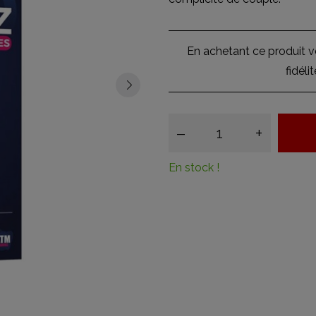
En achetant ce produit 
fidéli
–
+
En stock !