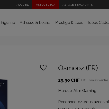
ACCUEIL
ASTUCE JEUX
ASTUCE BEAUX-ARTS
 Figurine
Adresse & Loisirs
Prestige & Luxe
Idées Cade
Osmooz (FR)
29,90 CHF
TTC
Livraison entre 
Marque:
Atm Gaming
Reconnectez-vous avec votre
complicité de couple.