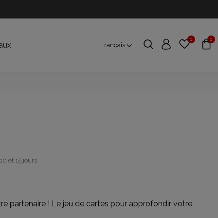
0
0
aux
Français
10 et 15 jours
 partenaire ! Le jeu de cartes pour approfondir votre