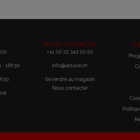
s
Nous contacter
In
h30
+41 (0) 22 342 50 50
Prog
h - 18h30
info@astuce.ch
C
7h30
Se rendre au magasin
Nous contacter
rmé
Cond
Politiqu
Me