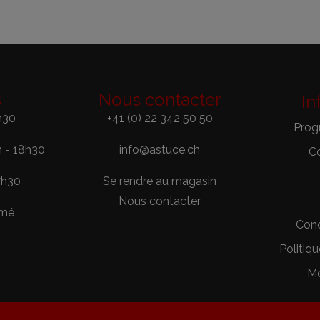
s
Nous contacter
In
h30
+41 (0) 22 342 50 50
Prog
h - 18h30
info@astuce.ch
C
7h30
Se rendre au magasin
Nous contacter
rmé
Cond
Politiqu
Me