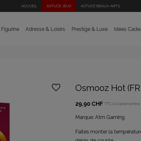
ACCUEIL
ASTUCE JEUX
ASTUCE BEAUX-ARTS
 Figurine
Adresse & Loisirs
Prestige & Luxe
Idées Cade
Osmooz Hot (FR
29,90 CHF
TTC
Livraison entre 
Marque:
Atm Gaming
Faites monter la température 
désirs de couple.