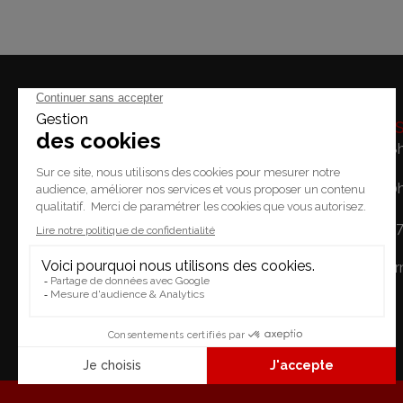
Horaire
Lundi: 14h - 18
Mardi / Vendredi: 10
Place du Temple 2.
Samedi: 10h - 1
1227 Carouge
Dimanche: Fe