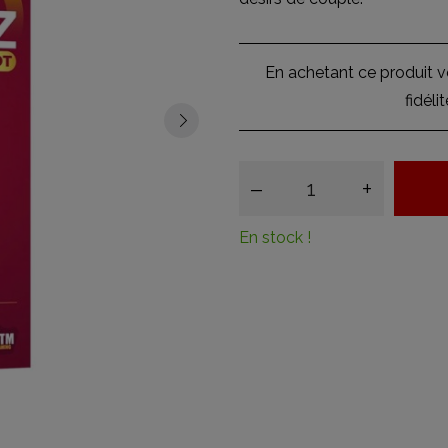
En achetant ce produit 
fidéli
–
+
En stock !