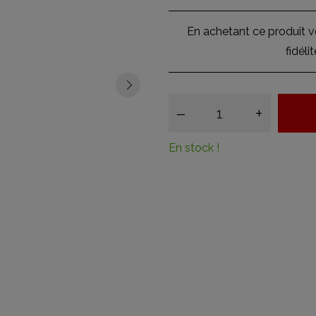
En achetant ce produit 
fidéli
–
+
En stock !