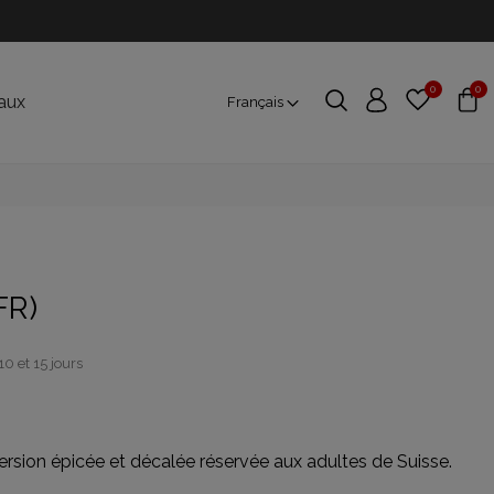
0
0
aux
Français
FR)
10 et 15 jours
 version épicée et décalée réservée aux adultes de Suisse.