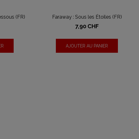
essous (FR)
Faraway : Sous les Étoiles (FR)
Prix
7,90 CHF
ER
AJOUTER AU PANIER