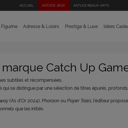
ACCUEIL
ASTUCE JEUX
ASTUCE BEAUX-ARTS
 Figurine
Adresse & Loisirs
Prestige & Luxe
Idées Cade
 la marque Catch Up Gam
ues subtiles et récompensées.
 qui se distingue par une sélection de titres épurés, profonds 
away
(As d'Or 2024),
Pharaon
ou
Paper Tales
, l'éditeur propo
nnels que les initiés.