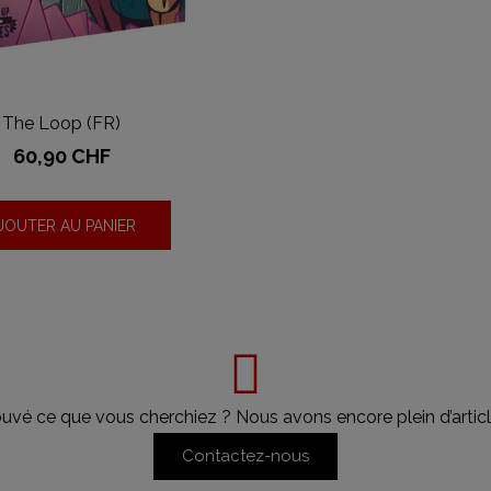
The Loop (FR)
Prix
60,90 CHF
JOUTER AU PANIER
ouvé ce que vous cherchiez ? Nous avons encore plein d’articl
Contactez-nous