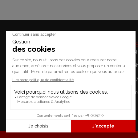
Horaire
Lundi: 14h - 18
Mardi / Vendredi: 10
Place du Temple 2.
Samedi: 10h - 1
1227 Carouge
Dimanche: Fe