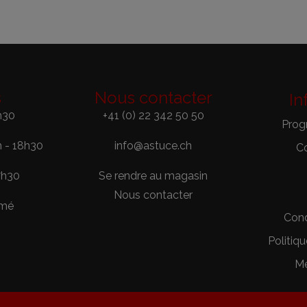
s
Nous contacter
In
h30
+41 (0) 22 342 50 50
Prog
h - 18h30
info@astuce.ch
C
7h30
Se rendre au magasin
Nous contacter
rmé
Cond
Politiqu
Me