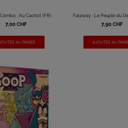
Combo : Au Cachot (FR)
Faraway : Le Peuple du D
Prix
Prix
7,00 CHF
7,90 CHF
JOUTER AU PANIER
AJOUTER AU PANI