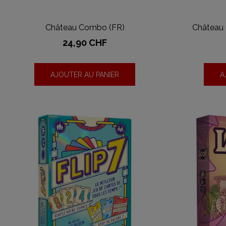
Château Combo (FR)
Château 
Prix
24,90 CHF
AJOUTER AU PANIER
A