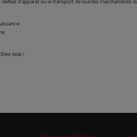
les défilés d'apparat ou le transport de lourdes marchandises 
uissance
rme
Shire baie !
s
Nous contacter