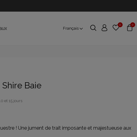
0
0
aux
Français
 Shire Baie
10 et 15 jours
estre ! Une jument de trait imposante et majestueuse aux