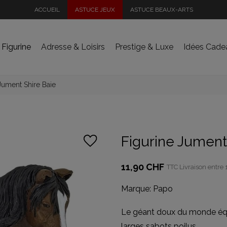
ACCUEIL
ASTUCE JEUX
ASTUCE BEAUX-ARTS
 Figurine
Adresse & Loisirs
Prestige & Luxe
Idées Cade
Jument Shire Baie
Figurine Jument
11,90 CHF
TTC
Livraison entre 
Marque:
Papo
Le géant doux du monde équ
larges sabots poilus.