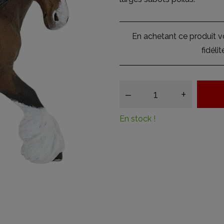
En achetant ce produit 
fidéli
–
+
En stock !