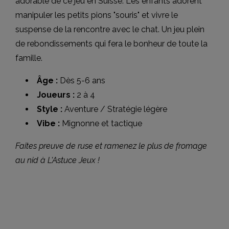
adorable de ce jeu en Suisse. Les enfants adorent
manipuler les petits pions "souris" et vivre le
suspense de la rencontre avec le chat. Un jeu plein
de rebondissements qui fera le bonheur de toute la
famille.
Âge :
Dès 5-6 ans
Joueurs :
2 à 4
Style :
Aventure / Stratégie légère
Vibe :
Mignonne et tactique
Faites preuve de ruse et ramenez le plus de fromage
au nid à L'Astuce Jeux !