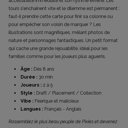
accessibilité immédiate et son rythme effréné. Les
tours s'enchaînent vite et le dilemme est permanent :
faut-il prendre cette carte pour finir sa colonne ou
pour empêcher son voisin de marquer ? Les
illustrations sont magnifiques, mêlant photos de
nature et personnages fantastiques. Un petit format
qui cache une grande rejouabilité, idéal pour les
familles comme pour les joueurs plus aguerris.
Âge :
Dès 8 ans
Durée :
30 min
Joueurs :
2 à 5
Style :
Draft / Placement / Collection
Vibe :
Féerique et malicieux
Langues :
Français - Anglais
Rassemblez le plus beau peuple de Pixies et devenez