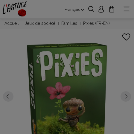
Français
Accueil
Jeux de société
Familles
Pixies (FR-EN)