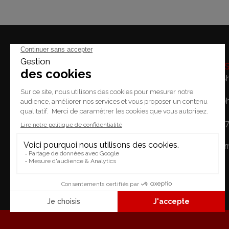
Horaire
Lundi: 14h - 18
Mardi / Vendredi: 10
Place du Temple 2.
Samedi: 10h - 1
1227 Carouge
Dimanche: Fe