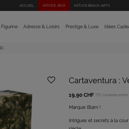
ACCUEIL
ASTUCE JEUX
ASTUCE BEAUX-ARTS
 Figurine
Adresse & Loisirs
Prestige & Luxe
Idées Cade
R)
Cartaventura : Ve
19,90 CHF
TTC
Livraison entre 
Marque:
Blam !
Intrigues et secrets à la cour
siècle.