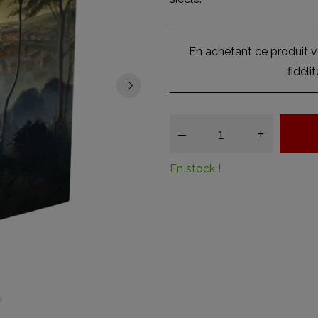
En achetant ce produit
fidéli
–
+
En stock !