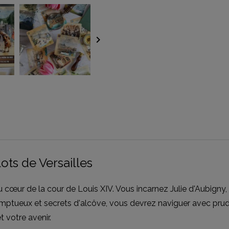
keyboard_arrow_right
ots de Versailles
u cœur de la cour de Louis XIV. Vous incarnez Julie d'Aubig
somptueux et secrets d'alcôve, vous devrez naviguer avec pru
 votre avenir.