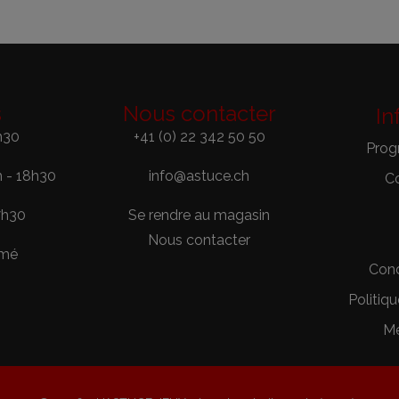
s
Nous contacter
In
h30
+41 (0) 22 342 50 50
Prog
h - 18h30
info@astuce.ch
C
7h30
Se rendre au magasin
Nous contacter
rmé
Cond
Politiqu
Me