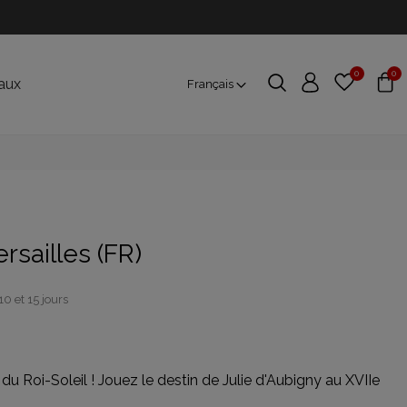
0
0
aux
Français
rsailles (FR)
10 et 15 jours
 du Roi-Soleil ! Jouez le destin de Julie d'Aubigny au XVIIe