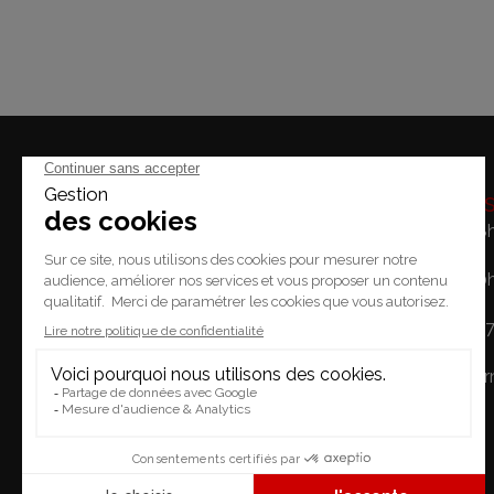
Horaire
Lundi: 14h - 18
Mardi / Vendredi: 10
Place du Temple 2.
Samedi: 10h - 1
1227 Carouge
Dimanche: Fe