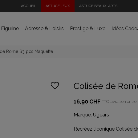
ACCUEIL
ASTUCE JEUX
ASTUCE BEAUX-ARTS
 Figurine
Adresse & Loisirs
Prestige & Luxe
Idées Cade
 de Rome 63 pcs Maquette
Colisée de Rom
16,90 CHF
TTC
Livraison entre 
Marque:
Ugears
Recréez l’iconique Colisée de