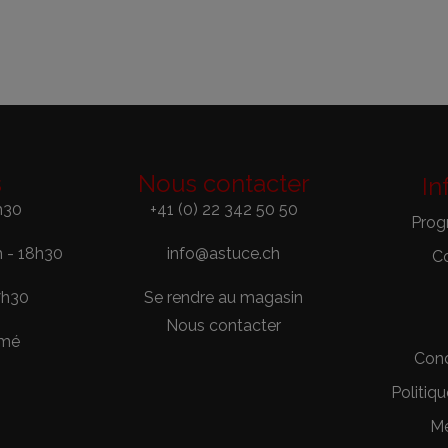
s
Nous contacter
In
h30
+41 (0) 22 342 50 50
Prog
h - 18h30
info@astuce.ch
C
7h30
Se rendre au magasin
Nous contacter
rmé
Cond
Politiqu
Me