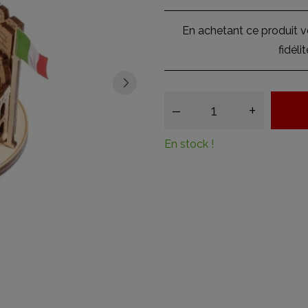
En achetant ce produit 
fidéli
–
+
En stock !