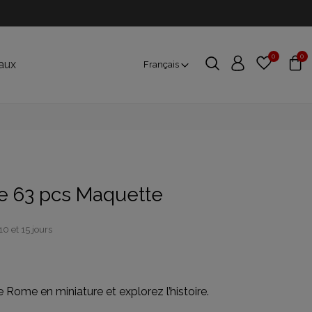
0
0
aux
Français
e 63 pcs Maquette
10 et 15 jours
 Rome en miniature et explorez l’histoire.