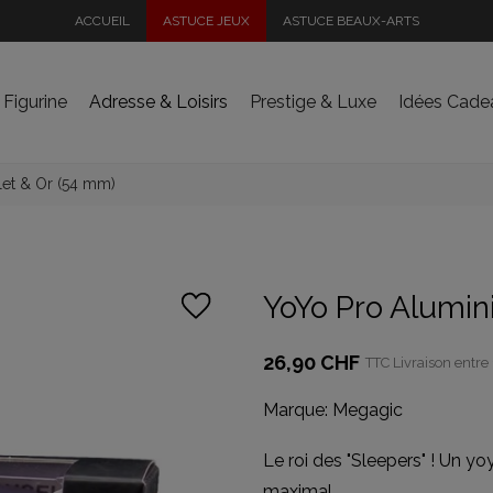
ACCUEIL
ASTUCE JEUX
ASTUCE BEAUX-ARTS
 Figurine
Adresse & Loisirs
Prestige & Luxe
Idées Cade
let & Or (54 mm)
YoYo Pro Alumin
26,90 CHF
TTC
Livraison entre 
Marque:
Megagic
Le roi des "Sleepers" ! Un y
maximal.