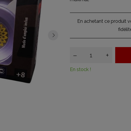
En achetant ce produit 
fidéli
–
+
En stock !