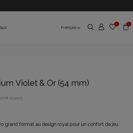
0
0
aux
Français
ium Violet & Or (54 mm)
10 et 15 jours
oyo grand format au design royal pour un confort de jeu