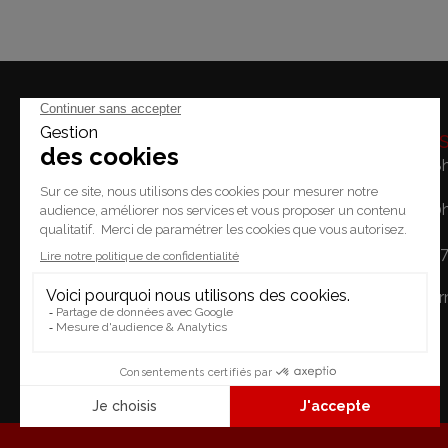
Horaire
Lundi: 14h - 18
Mardi / Vendredi: 10
Place du Temple 2.
Samedi: 10h - 1
1227 Carouge
Dimanche: Fe