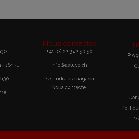
s
Nous contacter
In
h30
+41 (0) 22 342 50 50
Prog
h - 18h30
info@astuce.ch
C
7h30
Se rendre au magasin
Nous contacter
rmé
Cond
Politiqu
Me