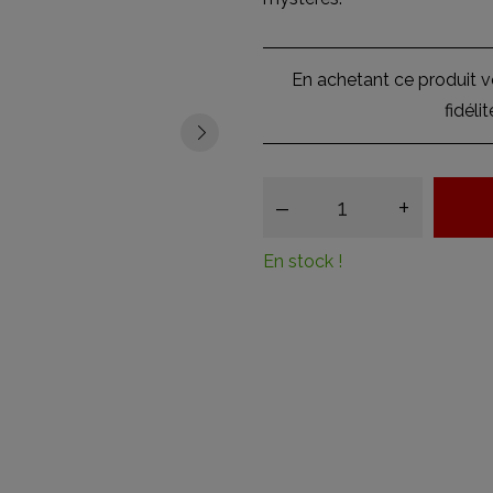
En achetant ce produit 
fidéli
–
+
En stock !