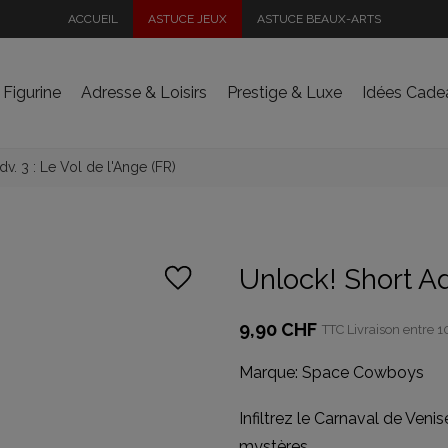
ACCUEIL
ASTUCE JEUX
ASTUCE BEAUX-ARTS
 Figurine
Adresse & Loisirs
Prestige & Luxe
Idées Cade
v. 3 : Le Vol de l'Ange (FR)
Unlock! Short Adv
9,90 CHF
TTC
Livraison entre 10
Marque:
Space Cowboys
Infiltrez le Carnaval de Ven
mystères.