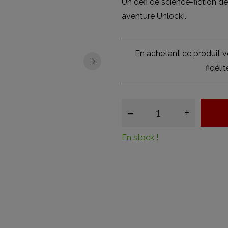
Un défi de science-fiction dé
aventure Unlock!.
En achetant ce produit 
fidéli
–
+
En stock !