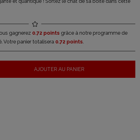
janté et quantique ! Sortez le chat de sa boîte dans cette
vous gagnerez
0.72 points
grâce à notre programme de
té. Votre panier totalisera
0.72 points
.
AJOUTER AU PANIER