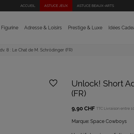
ACCUEIL
ASTUCE JEUX
ASTUCE BEAUX-ARTS
 Figurine
Adresse & Loisirs
Prestige & Luxe
Idées Cade
dv. 8 : Le Chat de M. Schrödinger (FR)
Unlock! Short Ad
(FR)
9,90 CHF
TTC
Livraison entre 10
Marque:
Space Cowboys