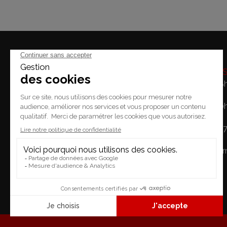
Horaire
Lundi: 14h - 18
Mardi / Vendredi: 10
Place du Temple 2.
Samedi: 10h - 1
1227 Carouge
Dimanche: Fe