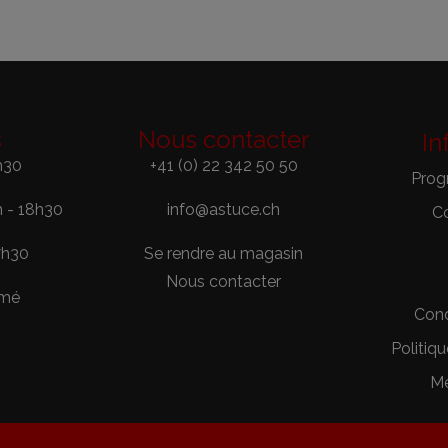
s
Nous contacter
In
h30
+41 (0) 22 342 50 50
Prog
h - 18h30
info@astuce.ch
C
7h30
Se rendre au magasin
Nous contacter
rmé
Cond
Politiqu
Me