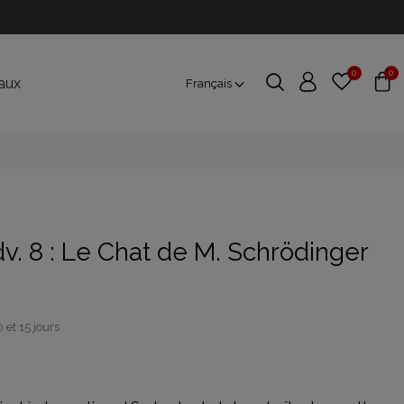
0
0
aux
Français
v. 8 : Le Chat de M. Schrödinger
 et 15 jours