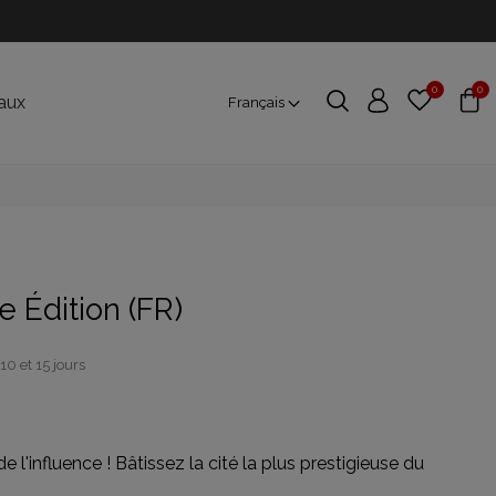
0
0
aux
Français
e Édition (FR)
10 et 15 jours
 l'influence ! Bâtissez la cité la plus prestigieuse du