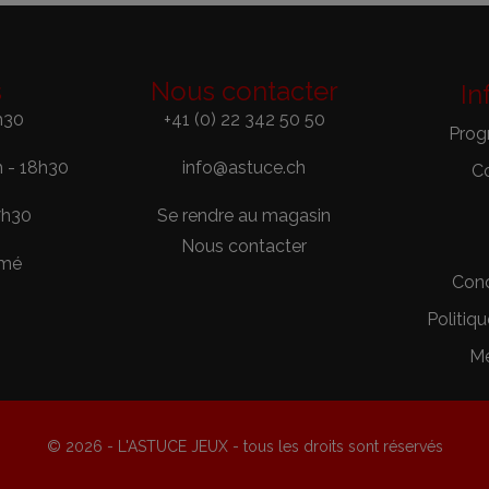
s
Nous contacter
In
h30
+41 (0) 22 342 50 50
Prog
h - 18h30
info@astuce.ch
C
7h30
Se rendre au magasin
Nous contacter
rmé
Cond
Politiqu
Me
© 2026 - L'ASTUCE JEUX - tous les droits sont réservés