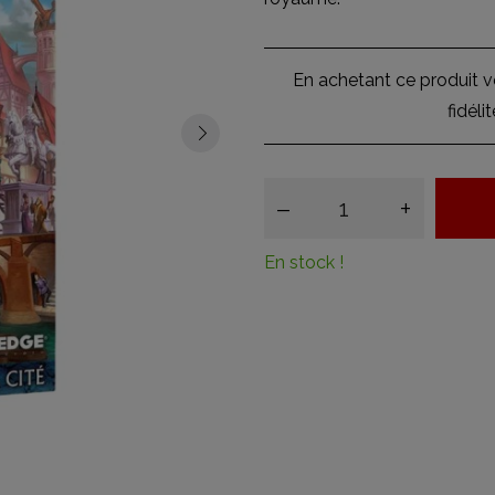
En achetant ce produit 
fidéli
–
+
En stock !