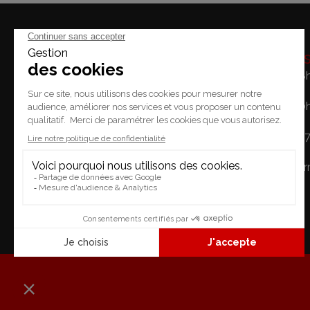
Horaire
Lundi: 14h - 18
Mardi / Vendredi: 10
Place du Temple 2.
Samedi: 10h - 1
1227 Carouge
Dimanche: Fe