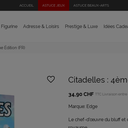
ACCUEIL
ASTUCE JEUX
ASTUCE BEAUX-ARTS
 Figurine
Adresse & Loisirs
Prestige & Luxe
Idées Cade
e Édition (FR)
Citadelles : 4èm
34,90 CHF
TTC
Livraison entre 
Marque:
Edge
Le chef-d'œuvre du bluff et de
royaume.