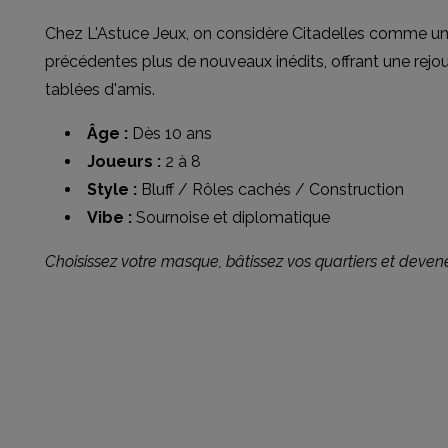
Chez L'Astuce Jeux, on considère Citadelles comme un 
précédentes plus de nouveaux inédits, offrant une rejoua
tablées d'amis.
Âge :
Dès 10 ans
Joueurs :
2 à 8
Style :
Bluff / Rôles cachés / Construction
Vibe :
Sournoise et diplomatique
Choisissez votre masque, bâtissez vos quartiers et devene