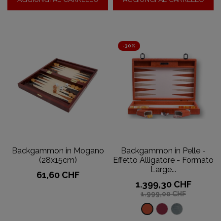
-
-
Bianco
Turchese
-30%
Backgammon in Mogano
Backgammon in Pelle -
(28x15cm)
Effetto Alligatore - Formato
Large...
Prezzo
61,60 CHF
Prezzo
Prezzo
1.399,30 CHF
base
1.999,00 CHF
Effetto
Effetto
Effetto