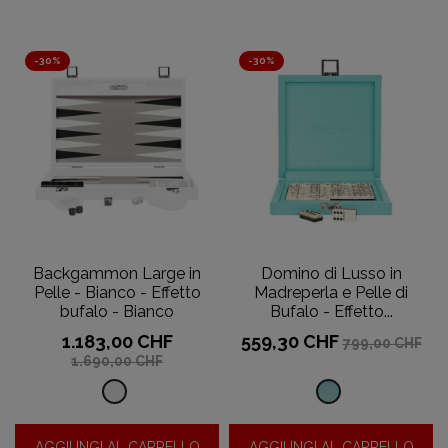
blu
-30%
-30%
Backgammon Large in
Domino di Lusso in
Pelle - Bianco - Effetto
Madreperla e Pelle di
bufalo - Bianco
Bufalo - Effetto...
Prezzo
Prezzo
Prezzo
Prezzo
1.183,00 CHF
559,30 CHF
799,00 CHF
base
base
1.690,00 CHF
Effetto
Effetto
bufalo
Galuchat
AGGIUNGI AL CARRELLO
AGGIUNGI AL CARRELLO