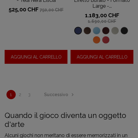
- Tela Nera Liscia
Effetto Bufalo - Formato
Large -...
Prezzo
Prezzo
525,00 CHF
750,00 CHF
base
Prezzo
Prezzo
1.183,00 CHF
base
1.690,00 CHF
Effetto
Effetto
Effetto
Effetto
Effet
Effetto
bufalo
bufalo
bufalo
bufalo
bufa
bufalo
Effetto
Effetto
-
-
-
-
-
-
buffalo
buffalo
AGGIUNGI AL CARRELLO
AGGIUNGI AL CARRELLO
Cioccolato
Paradiso
Cremisi
Grigio
nero
Blu
-
-
beige
della
Arancione
rosso
Francia

Successivo
1
2
3
Quando il gioco diventa un oggetto
d'arte
Alcuni giochi non meritano di essere memorizzati in un