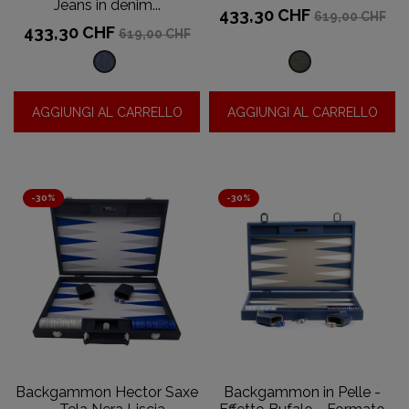
Jeans in denim...
Prezzo
Prezzo
433,30 CHF
619,00 CHF
base
Prezzo
Prezzo
433,30 CHF
619,00 CHF
base
Jeans
Effetto
in
alligatore
AGGIUNGI AL CARRELLO
AGGIUNGI AL CARRELLO
denim
-
-
Olio
blu
-30%
-30%
Backgammon Hector Saxe
Backgammon in Pelle -