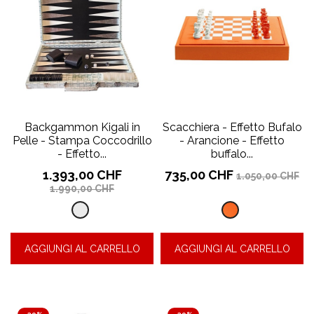
Backgammon Kigali in
Scacchiera - Effetto Bufalo
Pelle - Stampa Coccodrillo
- Arancione - Effetto
- Effetto...
buffalo...
Prezzo
Prezzo
Prezzo
Prezzo
1.393,00 CHF
735,00 CHF
1.050,00 CHF
base
base
1.990,00 CHF
Effetto
Effetto
alligatore
buffalo
AGGIUNGI AL CARRELLO
AGGIUNGI AL CARRELLO
-
-
Kigali
Arancione