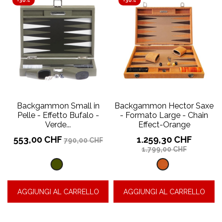
-30%
-30%
Backgammon Small in
Backgammon Hector Saxe
Pelle - Effetto Bufalo -
- Formato Large - Chain
Verde...
Effect-Orange
Prezzo
Prezzo
Prezzo
Prezzo
553,00 CHF
1.259,30 CHF
790,00 CHF
base
base
1.799,00 CHF
Effetto
Chain
bufalo
Effect-
AGGIUNGI AL CARRELLO
AGGIUNGI AL CARRELLO
-
Orange
mandorle