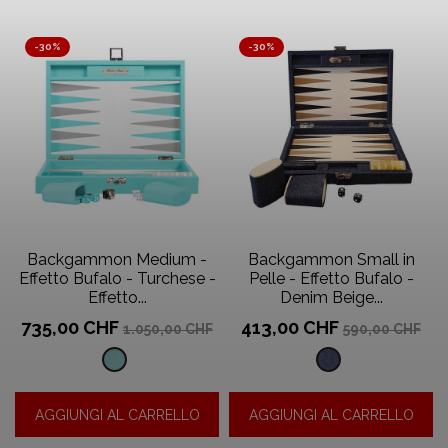
Menta
-30%
-30%
Backgammon Medium -
Backgammon Small in
Effetto Bufalo - Turchese -
Pelle - Effetto Bufalo -
Effetto...
Denim Beige...
Prezzo
Prezzo
Prezzo
Prezzo
735,00 CHF
413,00 CHF
1.050,00 CHF
590,00 CHF
base
base
Effetto
Jeans
Galuchat
in
AGGIUNGI AL CARRELLO
AGGIUNGI AL CARRELLO
-
denim
Turchese
-