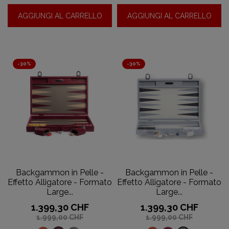
alligatore
alligatore
alligatore
AGGIUNGI AL CARRELLO
AGGIUNGI AL CARRELLO
-
-
-
rubino
Cielo
Corallo
-30%
-30%
Backgammon in Pelle -
Backgammon in Pelle -
Effetto Alligatore - Formato
Effetto Alligatore - Formato
Large...
Large...
Prezzo
Prezzo
Prezzo
Prezzo
1.399,30 CHF
1.399,30 CHF
base
base
1.999,00 CHF
1.999,00 CHF