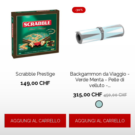
-30%
Scrabble Prestige
Backgammon da Viaggio -
Verde Menta - Pelle di
Prezzo
149,00 CHF
velluto -...
Prezzo
Prezzo
315,00 CHF
450,00 CHF
base
Pelle
di
AGGIUNGI AL CARRELLO
AGGIUNGI AL CARRELLO
velluto
-