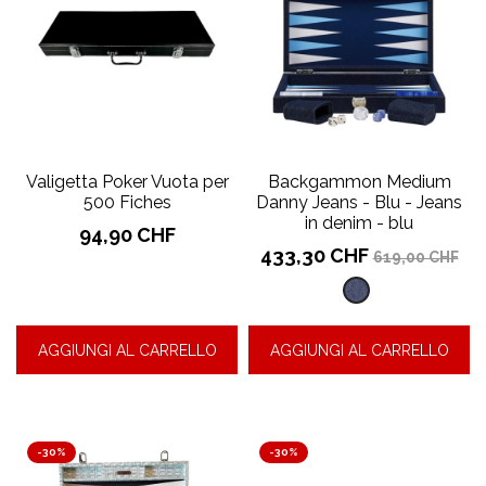
Valigetta Poker Vuota per
Backgammon Medium
500 Fiches
Danny Jeans - Blu - Jeans
in denim - blu
Prezzo
94,90 CHF
Prezzo
Prezzo
433,30 CHF
619,00 CHF
base
Jeans
in
AGGIUNGI AL CARRELLO
AGGIUNGI AL CARRELLO
denim
-
blu
-30%
-30%