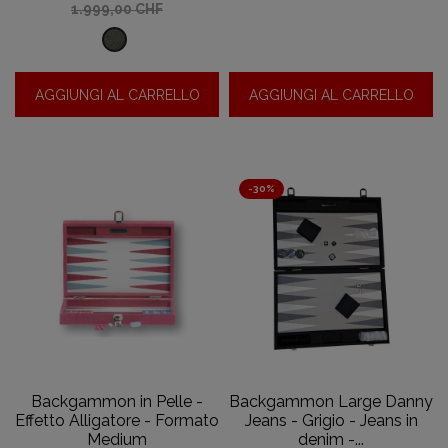
base
1.999,00 CHF
Effetto
alligatore
AGGIUNGI AL CARRELLO
AGGIUNGI AL CARRELLO
-
Olio
-30%
Backgammon in Pelle -
Backgammon Large Danny
Effetto Alligatore - Formato
Jeans - Grigio - Jeans in
Medium
denim -...