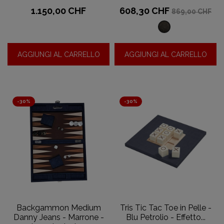
Prezzo
Prezzo
Prezzo
1.150,00 CHF
608,30 CHF
869,00 CHF
base
Jeans
in
AGGIUNGI AL CARRELLO
AGGIUNGI AL CARRELLO
denim
-
Nero
-30%
-30%
Backgammon Medium
Tris Tic Tac Toe in Pelle -
Danny Jeans - Marrone -
Blu Petrolio - Effetto...