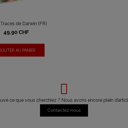
s Traces de Darwin (FR)
Prix
49,90 CHF
JOUTER AU PANIER
ouvé ce que vous cherchiez ? Nous avons encore plein d’articl
Contactez-nous