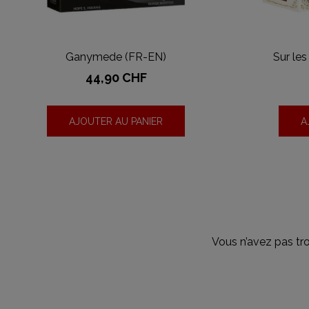
Ganymede (FR-EN)
Sur le
Prix
44,90 CHF
AJOUTER AU PANIER
A
Vous n’avez pas tr