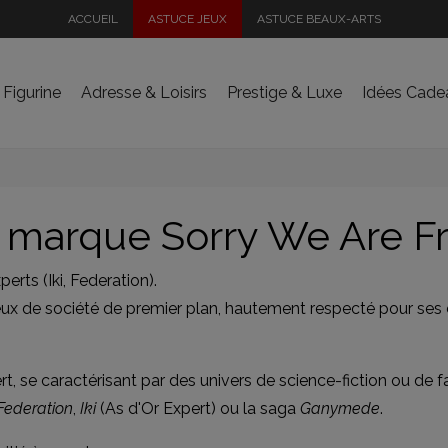
ACCUEIL
ASTUCE JEUX
ASTUCE BEAUX-ARTS
 Figurine
Adresse & Loisirs
Prestige & Luxe
Idées Cade
la marque Sorry We Are F
erts (Iki, Federation).
 jeux de société de premier plan, hautement respecté pour se
pert, se caractérisant par des univers de science-fiction ou d
Federation
,
Iki
(As d'Or Expert) ou la saga
Ganymede
.