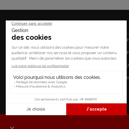
Horaire
Lundi: 14h - 18
Mardi / Vendredi: 10
Place du Temple 2.
Samedi: 10h - 1
1227 Carouge
Dimanche: Fe