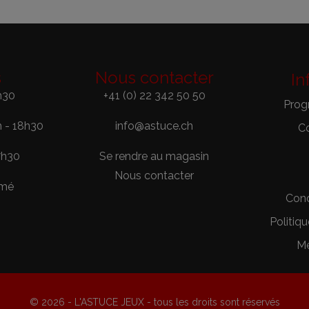
s
Nous contacter
In
h30
+41 (0) 22 342 50 50
Prog
h - 18h30
info@astuce.ch
C
7h30
Se rendre au magasin
Nous contacter
rmé
Cond
Politiqu
Me
© 2026 - L'ASTUCE JEUX - tous les droits sont réservés