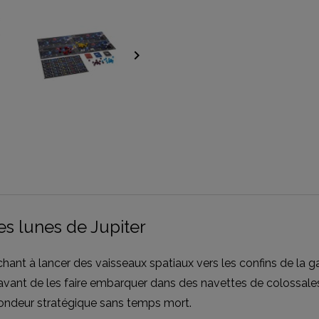
keyboard_arrow_right
es lunes de Jupiter
hant à lancer des vaisseaux spatiaux vers les confins de la ga
, avant de les faire embarquer dans des navettes de colossal
ofondeur stratégique sans temps mort.