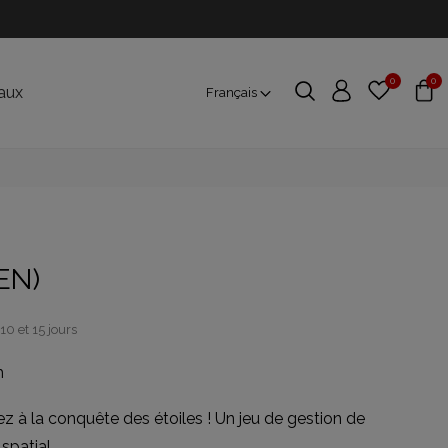
0
0
aux
Français
EN)
10 et 15 jours
h
z à la conquête des étoiles ! Un jeu de gestion de
spatial.