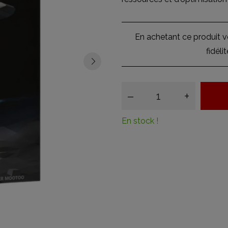
En achetant ce produit 
fidéli
–
+
En stock !