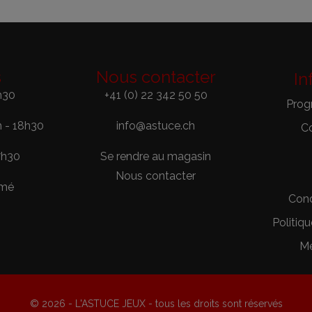
s
Nous contacter
In
h30
+41 (0) 22 342 50 50
Prog
h - 18h30
info@astuce.ch
C
7h30
Se rendre au magasin
Nous contacter
rmé
Cond
Politiqu
Me
© 2026 - L'ASTUCE JEUX - tous les droits sont réservés