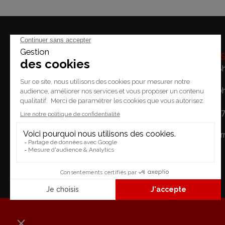
Horaire
Lundi: 14h - 18
Mardi / Vendredi: 10
Place du Temple 2.
Samedi: 10h - 1
1227 Carouge
Dimanche: Fe