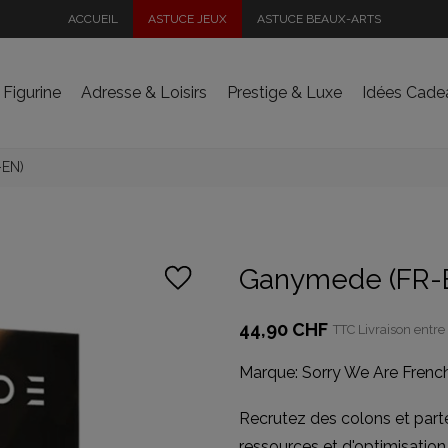
ACCUEIL
ASTUCE JEUX
ASTUCE BEAUX-ARTS
 Figurine
Adresse & Loisirs
Prestige & Luxe
Idées Cade
-EN)
Ganymede (FR-
44,90 CHF
TTC
Livraison entre 
Marque:
Sorry We Are Frenc
Recrutez des colons et parte
ressources et d'optimisation 