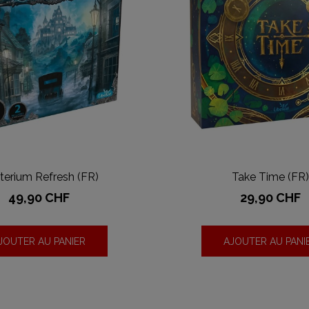
terium Refresh (FR)
Take Time (FR)
Prix
Prix
49,90 CHF
29,90 CHF
JOUTER AU PANIER
AJOUTER AU PANI