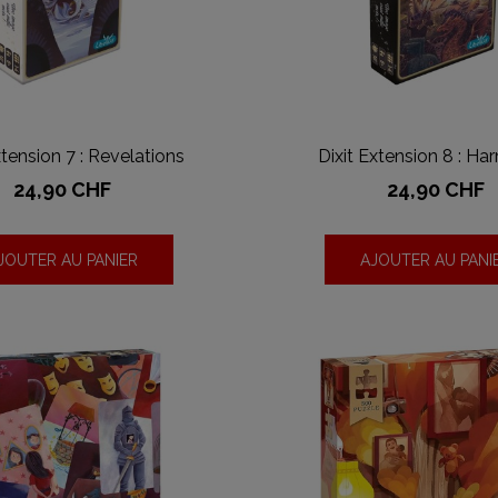
xtension 7 : Revelations
Dixit Extension 8 : Ha
Prix
Prix
24,90 CHF
24,90 CHF
JOUTER AU PANIER
AJOUTER AU PANI