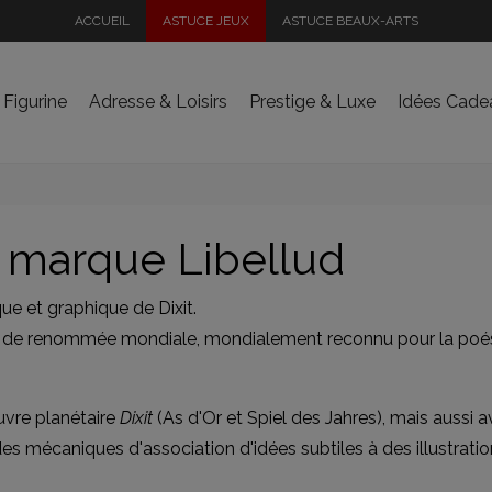
ACCUEIL
ASTUCE JEUX
ASTUCE BEAUX-ARTS
 Figurine
Adresse & Loisirs
Prestige & Luxe
Idées Cade
a marque Libellud
e et graphique de Dixit.
s de renommée mondiale, mondialement reconnu pour la poésie, 
uvre planétaire
Dixit
(As d'Or et Spiel des Jahres), mais auss
s mécaniques d'association d'idées subtiles à des illustration