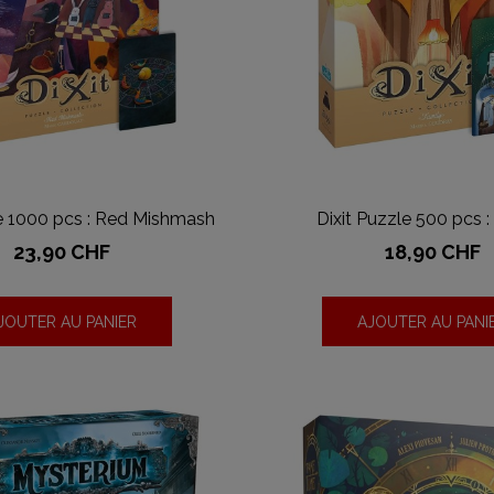
le 1000 pcs : Red Mishmash
Dixit Puzzle 500 pcs :
Prix
Prix
23,90 CHF
18,90 CHF
JOUTER AU PANIER
AJOUTER AU PANI