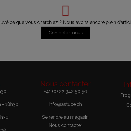
ouvé ce que vous cherchiez ? Nous avons encore plein d’articl
Contactez-nous
s
Nous contacter
In
h30
+41 (0) 22 342 50 50
Prog
h - 18h30
info@astuce.ch
C
7h30
Se rendre au magasin
Nous contacter
rmé