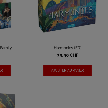
 Family
Harmonies (FR)
Prix
39,90 CHF
ER
AJOUTER AU PANIER