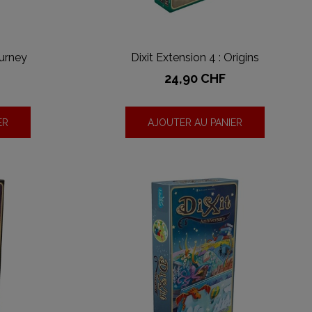
ourney
Dixit Extension 4 : Origins
Prix
24,90 CHF
ER
AJOUTER AU PANIER