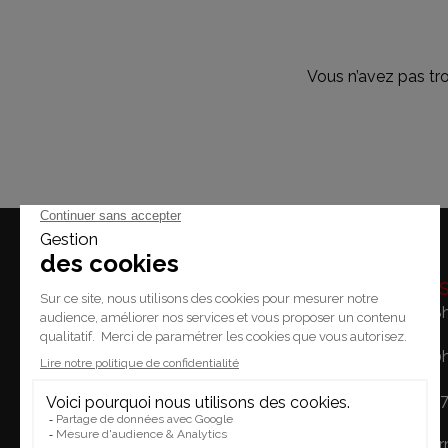
Vous n’avez pas tr
Horaire
Lundi: 14h - 18
Mardi / Vendredi: 10
Place du Temple 2.
Samedi: 10h - 1
1227 Carouge
Dimanche: Fe