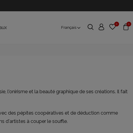
0
0
aux
Français
l'onirisme et la beauté graphique de ses créations. Il fait
i avec des pépites coopératives et de déduction comme
s d'artistes à couper le souffle.