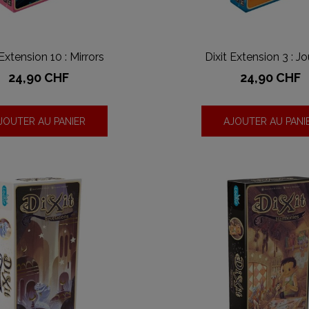
 Extension 10 : Mirrors
Dixit Extension 3 : J
Prix
Prix
24,90 CHF
24,90 CHF
JOUTER AU PANIER
AJOUTER AU PANI