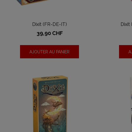
Dixit (FR-DE-IT)
Dixit
Prix
39,90 CHF
AJOUTER AU PANIER
A