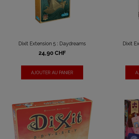
Dixit Extension 5 : Daydreams
Dixit E
Prix
24,90 CHF
AJOUTER AU PANIER
A