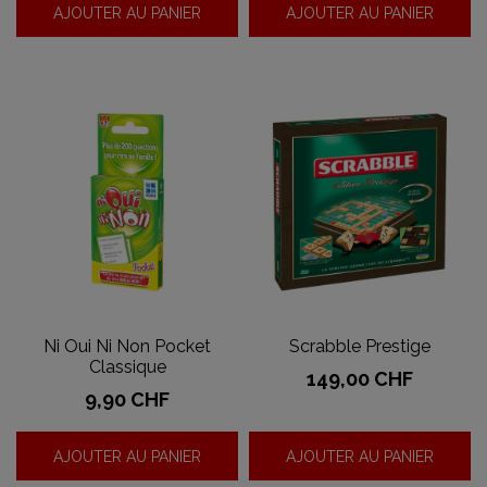
AJOUTER AU PANIER
AJOUTER AU PANIER
Ni Oui Ni Non Pocket
Scrabble Prestige
Classique
Prix
149,00 CHF
Prix
9,90 CHF
AJOUTER AU PANIER
AJOUTER AU PANIER