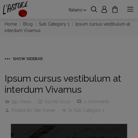
Italiano
Home
Blog
Sub Category 1
Ipsum cursus vestibulum at
interdum Vivamus
SHOW SIDEBAR
Ipsum cursus vestibulum at
interdum Vivamus
visibility
591 Views

02/06/2020
comment
0 comments
person
Posted By:
Site Owner
list
In:
Sub Category 1